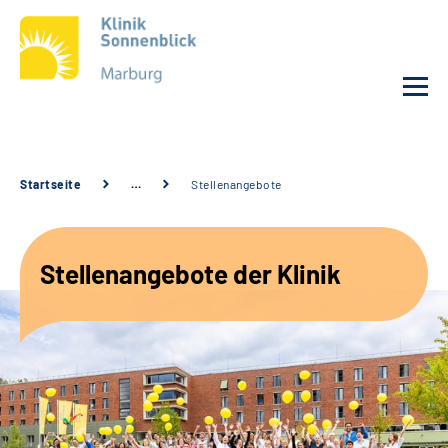
Unsere Klinik
Startseite
…
Stellenangebote
Unsere Angebote
Stellenangebote der Klinik
Service
Karriere
Sozialdienste & Zuweisende
Suche