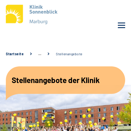
Unsere Klinik
Startseite
…
Stellenangebote
Unsere Angebote
Stellenangebote der Klinik
Service
Karriere
Sozialdienste & Zuweisende
Suche