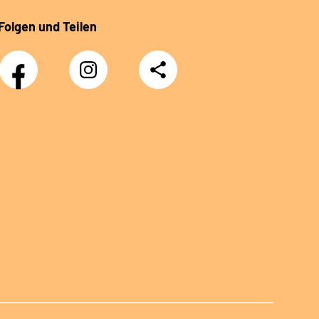
Folgen und Teilen
Facebook
Instagram
Teilen
Klinik
Klinik
Sonnenblick
Sonnenblick