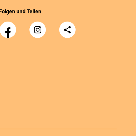
Folgen und Teilen
Facebook
Instagram
Teilen
Klinik
Klinik
Sonnenblick
Sonnenblick