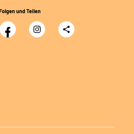
Folgen und Teilen
Facebook
Instagram
Teilen
Klinik
Klinik
Sonnenblick
Sonnenblick