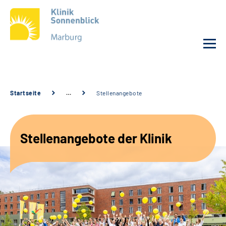
Unsere Klinik
Startseite
…
Stellenangebote
Unsere Angebote
Stellenangebote der Klinik
Service
Karriere
Sozialdienste & Zuweisende
Suche