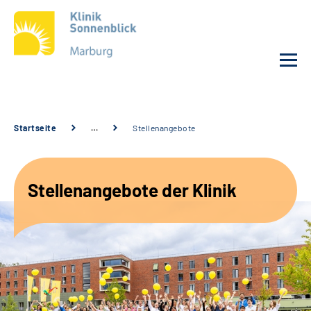
Unsere Klinik
Startseite
…
Stellenangebote
Unsere Angebote
Stellenangebote der Klinik
Service
Karriere
Sozialdienste & Zuweisende
Suche