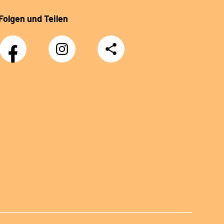
Folgen und Teilen
Facebook
Instagram
Teilen
Klinik
Klinik
Sonnenblick
Sonnenblick