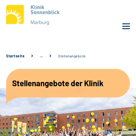
Unsere Klinik
Startseite
…
Stellenangebote
Unsere Angebote
Stellenangebote der Klinik
Service
Karriere
Sozialdienste & Zuweisende
Suche