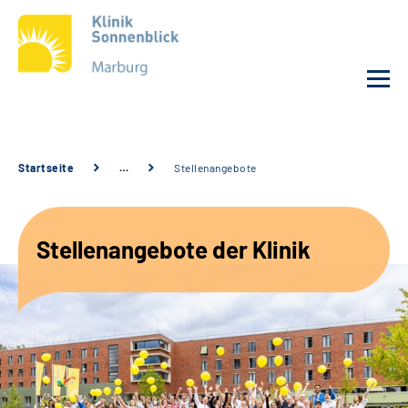
Unsere Klinik
Startseite
…
Stellenangebote
Unsere Angebote
Stellenangebote der Klinik
Service
Karriere
Sozialdienste & Zuweisende
Suche