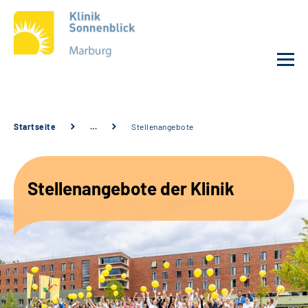
Unsere Klinik
Startseite
…
Stellenangebote
Unsere Angebote
Stellenangebote der Klinik
Service
Karriere
Sozialdienste & Zuweisende
Suche