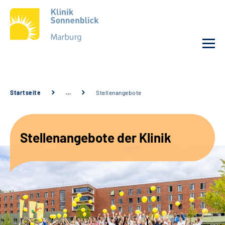
Unsere Klinik
Startseite
…
Stellenangebote
Unsere Angebote
Stellenangebote der Klinik
Service
Karriere
Sozialdienste & Zuweisende
Suche