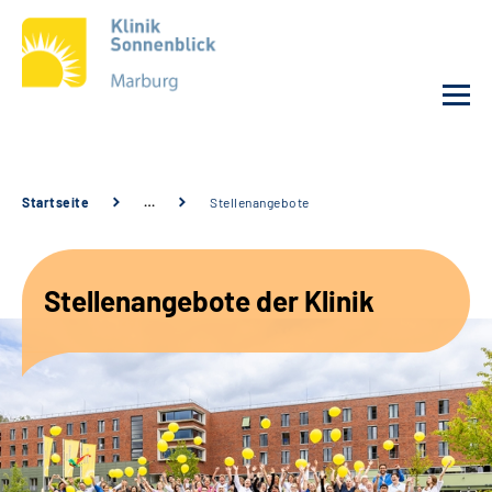
Unsere Klinik
Startseite
…
Stellenangebote
Unsere Angebote
Stellenangebote der Klinik
Service
Karriere
Sozialdienste & Zuweisende
Suche