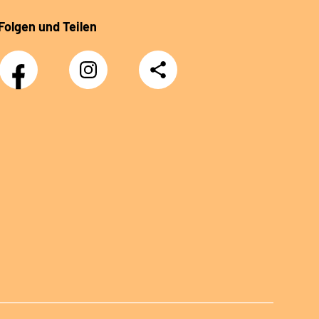
Folgen und Teilen
Facebook
Instagram
Teilen
Klinik
Klinik
Sonnenblick
Sonnenblick