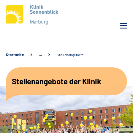
Unsere Klinik
Startseite
…
Stellenangebote
Unsere Angebote
Stellenangebote der Klinik
Service
Karriere
Sozialdienste & Zuweisende
Suche