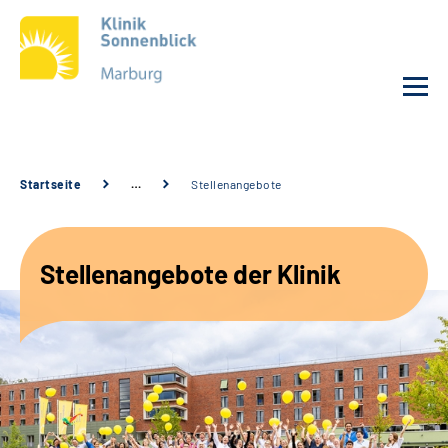
Unsere Klinik
Startseite
…
Stellenangebote
Unsere Angebote
Stellenangebote der Klinik
Service
Karriere
Sozialdienste & Zuweisende
Suche