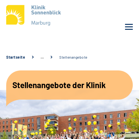
Unsere Klinik
Startseite
…
Stellenangebote
Unsere Angebote
Stellenangebote der Klinik
Service
Karriere
Sozialdienste & Zuweisende
Suche