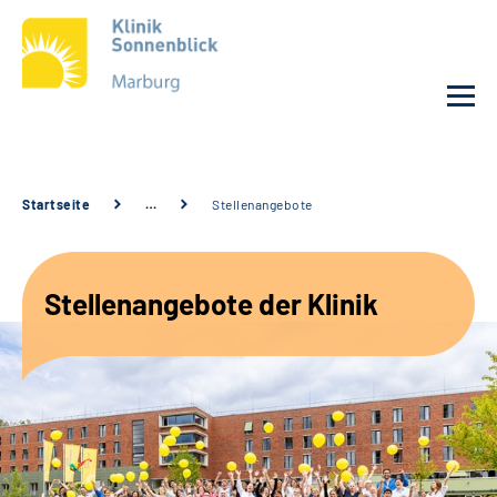
Unsere Klinik
Startseite
…
Stellenangebote
Unsere Angebote
Stellenangebote der Klinik
Service
Karriere
Sozialdienste & Zuweisende
Suche