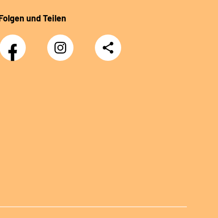
Folgen und Teilen
Facebook
Instagram
Teilen
Klinik
Klinik
Sonnenblick
Sonnenblick