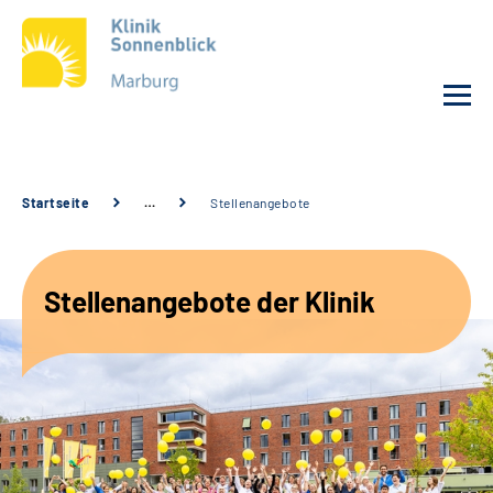
Unsere Klinik
Startseite
…
Stellenangebote
Unsere Angebote
Stellenangebote der Klinik
Service
Karriere
Sozialdienste & Zuweisende
Suche