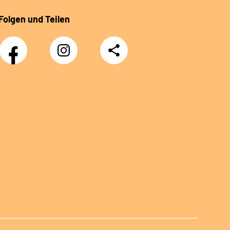
Folgen und Teilen
Facebook
Instagram
Teilen
Klinik
Klinik
Sonnenblick
Sonnenblick