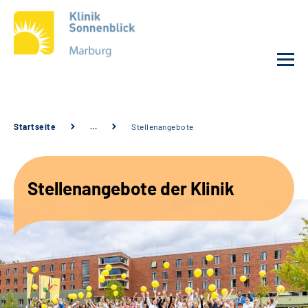
Unsere Klinik
Startseite
…
Stellenangebote
Unsere Angebote
Stellenangebote der Klinik
Service
Karriere
Sozialdienste & Zuweisende
Suche