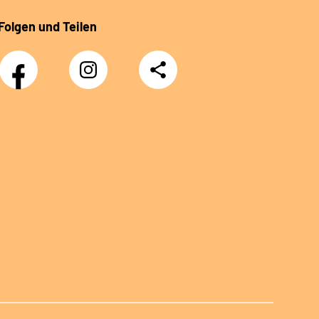
Folgen und Teilen
Facebook
Instagram
Teilen
Klinik
Klinik
Sonnenblick
Sonnenblick