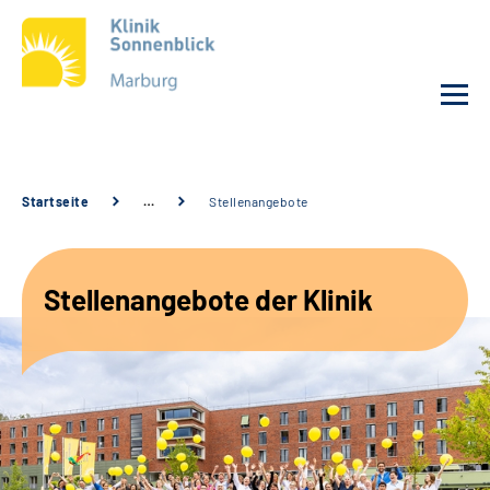
Unsere Klinik
Startseite
…
Stellenangebote
Unsere Angebote
Stellenangebote der Klinik
Service
Karriere
Sozialdienste & Zuweisende
Suche