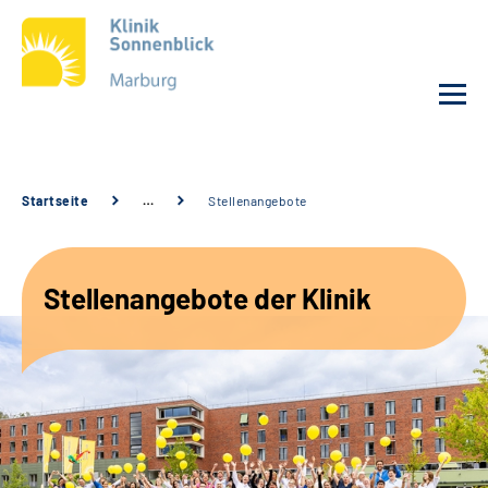
Unsere Klinik
Startseite
…
Stellenangebote
Unsere Angebote
Stellenangebote der Klinik
Service
Karriere
Sozialdienste & Zuweisende
Suche