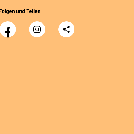
Folgen und Teilen
Facebook
Instagram
Teilen
Klinik
Klinik
Sonnenblick
Sonnenblick