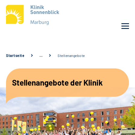
Unsere Klinik
Startseite
…
Stellenangebote
Unsere Angebote
Stellenangebote der Klinik
Service
Karriere
Sozialdienste & Zuweisende
Suche