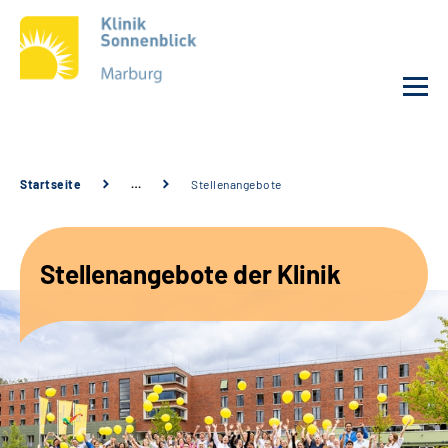
Unsere Klinik
Startseite
…
Stellenangebote
Unsere Angebote
Stellenangebote der Klinik
Service
Karriere
Sozialdienste & Zuweisende
Suche