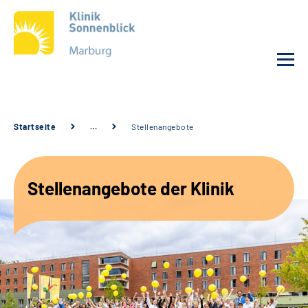
Unsere Klinik
Startseite
…
Stellenangebote
Unsere Angebote
Stellenangebote der Klinik
Service
Karriere
Sozialdienste & Zuweisende
Suche