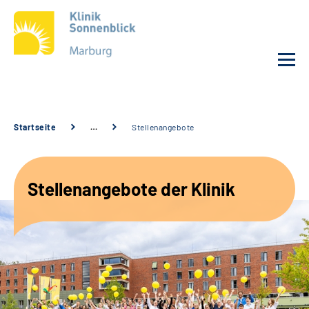
Unsere Klinik
Startseite
…
Stellenangebote
Unsere Angebote
Stellenangebote der Klinik
Service
Karriere
Sozialdienste & Zuweisende
Suche