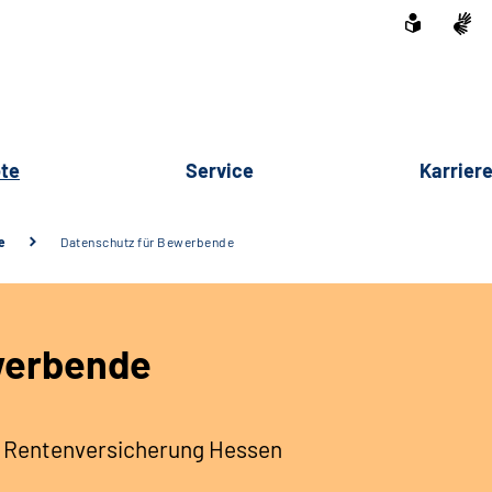
te
Service
Karrier
e
Datenschutz für Bewerbende
werbende
 Rentenversicherung Hessen