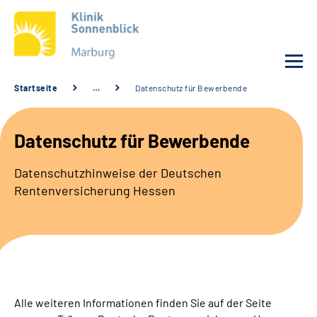
Startseite
…
Datenschutz für Bewerbende
Unsere Klinik
Datenschutz für Bewerbende
Unsere Angebote
Datenschutzhinweise der Deutschen
Rentenversicherung Hessen
Service
Karriere
Sozialdienste & Zuweisende
Alle weiteren Informationen finden Sie auf der Seite
Suche