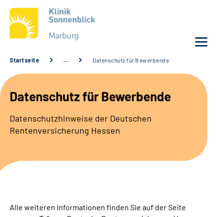
Startseite
…
Datenschutz für Bewerbende
Unsere Klinik
Datenschutz für Bewerbende
Unsere Angebote
Datenschutzhinweise der Deutschen
Rentenversicherung Hessen
Service
Karriere
Sozialdienste & Zuweisende
Alle weiteren Informationen finden Sie auf der Seite
Suche