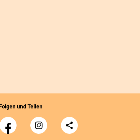
Folgen und Teilen
Facebook
Instagram
Teilen
Klinik
Klinik
Sonnenblick
Sonnenblick