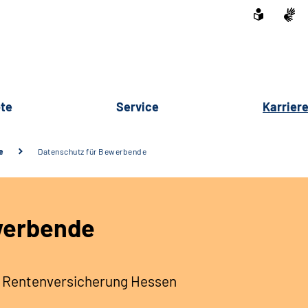
te
Service
Karrier
e
Datenschutz für Bewerbende
werbende
 Rentenversicherung Hessen