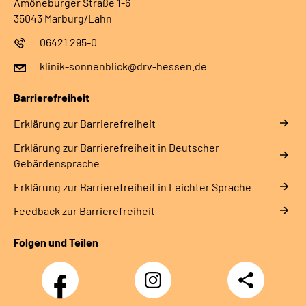
Amöneburger Straße 1-6
35043 Marburg/Lahn
Leichte Sprache
06421 295-0
Gebärdensprache
klinik-sonnenblick@drv-hessen.de
Barrierefreiheit
Login
Erklärung zur Barrierefreiheit
Erklärung zur Barrierefreiheit in Deutscher
Gebärdensprache
Erklärung zur Barrierefreiheit in Leichter Sprache
Feedback zur Barrierefreiheit
Folgen und Teilen
Facebook
Instagram
Teilen
Klinik
Klinik
Sonnenblick
Sonnenblick