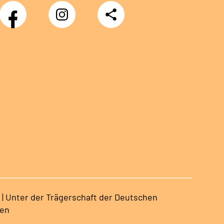
Facebook
Instagram
Teilen
Klinik
Klinik
Sonnenblick
Sonnenblick
 | Unter der Trägerschaft der Deutschen
sen