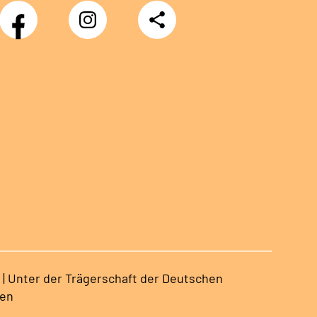
Facebook
Instagram
Teilen
Klinik
Klinik
Sonnenblick
Sonnenblick
 | Unter der Trägerschaft der Deutschen
sen