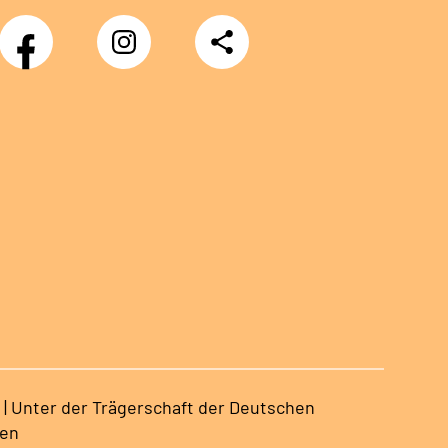
Facebook
Instagram
Teilen
Klinik
Klinik
Sonnenblick
Sonnenblick
 | Unter der Trägerschaft der Deutschen
sen